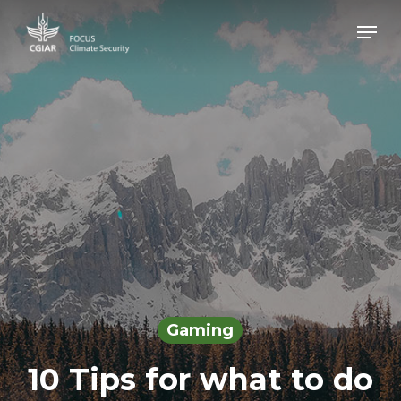
Skip
Men
to
main
Close
content
Menu
Gaming
10 Tips for what to do