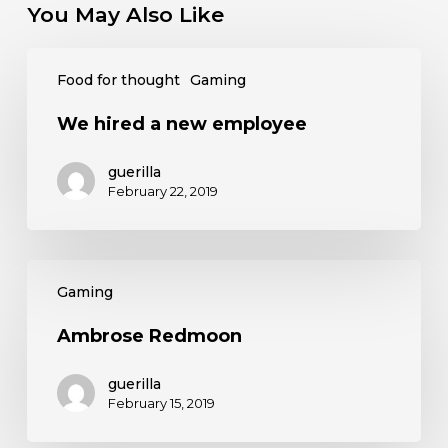
You May Also Like
We
Food for thought
Gaming
hired
a
We hired a new employee
new
employee
guerilla
February 22, 2019
Ambrose
Gaming
Redmoon
Ambrose Redmoon
guerilla
February 15, 2019