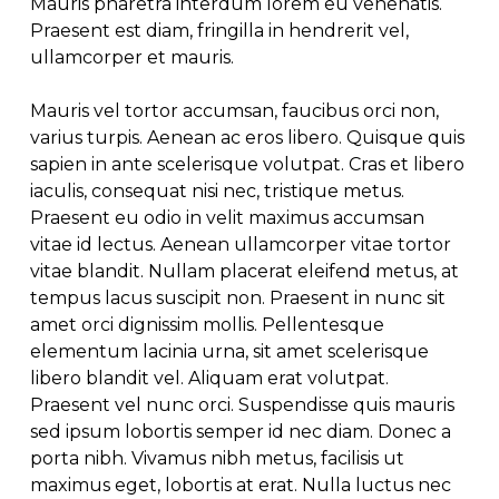
Mauris pharetra interdum lorem eu venenatis.
Praesent est diam, fringilla in hendrerit vel,
ullamcorper et mauris.
Mauris vel tortor accumsan, faucibus orci non,
varius turpis. Aenean ac eros libero. Quisque quis
sapien in ante scelerisque volutpat. Cras et libero
iaculis, consequat nisi nec, tristique metus.
Praesent eu odio in velit maximus accumsan
vitae id lectus. Aenean ullamcorper vitae tortor
vitae blandit. Nullam placerat eleifend metus, at
tempus lacus suscipit non. Praesent in nunc sit
amet orci dignissim mollis. Pellentesque
elementum lacinia urna, sit amet scelerisque
libero blandit vel. Aliquam erat volutpat.
Praesent vel nunc orci. Suspendisse quis mauris
sed ipsum lobortis semper id nec diam. Donec a
porta nibh. Vivamus nibh metus, facilisis ut
maximus eget, lobortis at erat. Nulla luctus nec